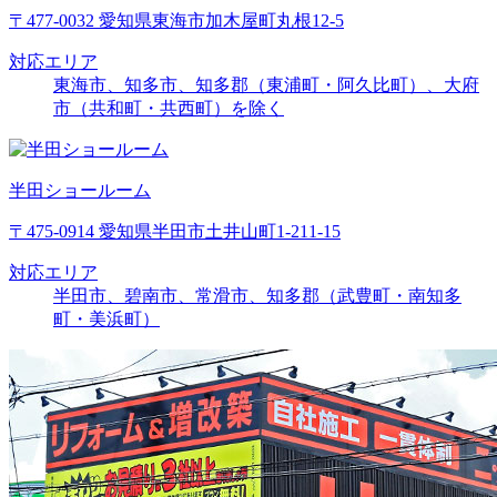
〒477-0032 愛知県東海市加木屋町丸根12-5
対応エリア
東海市、知多市、知多郡（東浦町・阿久比町）、大府
市（共和町・共西町）を除く
半田ショールーム
〒475-0914 愛知県半田市土井山町1-211-15
対応エリア
半田市、碧南市、常滑市、知多郡（武豊町・南知多
町・美浜町）