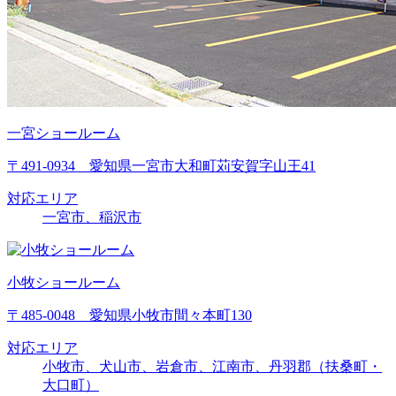
一宮ショールーム
〒491-0934 愛知県一宮市大和町苅安賀字山王41
対応エリア
一宮市、稲沢市
小牧ショールーム
〒485-0048 愛知県小牧市間々本町130
対応エリア
小牧市、犬山市、岩倉市、江南市、丹羽郡（扶桑町・
大口町）