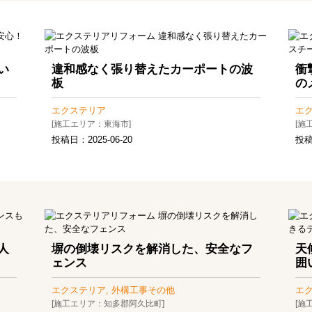
い
違和感なく張り替えたカーポートの波
衝
板
の
エクステリア
エ
[施工エリア：東海市]
[施
投稿日：
2025-06-20
投
人
塀の倒壊リスクを解消した、安全なフ
天
ェンス
囲
エクステリア, 外構工事その他
エ
[施工エリア：知多郡阿久比町]
[施