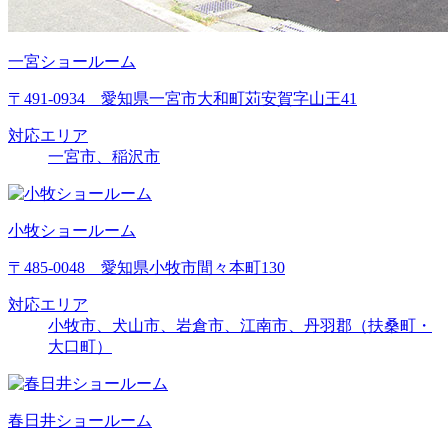
一宮ショールーム
〒491-0934 愛知県一宮市大和町苅安賀字山王41
対応エリア
一宮市、稲沢市
小牧ショールーム
〒485-0048 愛知県小牧市間々本町130
対応エリア
小牧市、犬山市、岩倉市、江南市、丹羽郡（扶桑町・
大口町）
春日井ショールーム