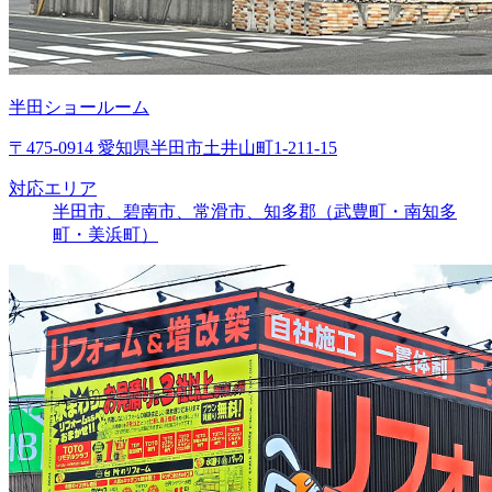
半田ショールーム
〒475-0914 愛知県半田市土井山町1-211-15
対応エリア
半田市、碧南市、常滑市、知多郡（武豊町・南知多
町・美浜町）