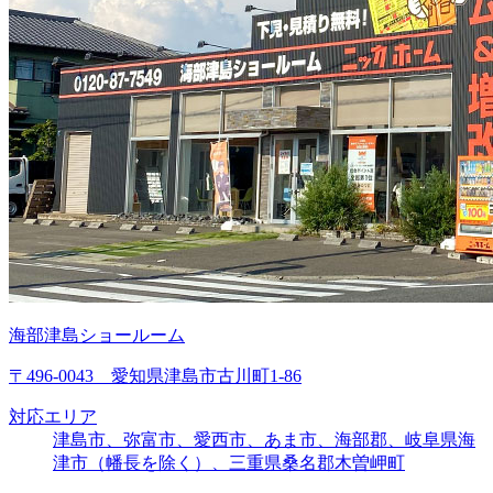
海部津島ショールーム
〒496-0043 愛知県津島市古川町1-86
対応エリア
津島市、弥富市、愛西市、あま市、海部郡、岐阜県海
津市（幡長を除く）、三重県桑名郡木曽岬町