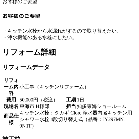
お客様のご要望
・キッチン水栓から水漏れがするので取り替えたい。
・浄水機能のある水栓にしたい。
リフォーム詳細
リフォームデータ
リフォ
ーム内
小工事（キッチンリフォーム）
容
費用
50,000円（税込）
工期
1日
現場名
東海市 H様邸
担当
知多東海ショールーム
キッチン水栓：タカギ Clore 浄水器内臓キッチン用
商品仕
シャワー水栓 4段切り替え式（品番：JY297MN-
様
9NTF）