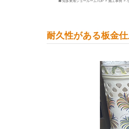
知多東海ショールームTOP
>
施工事例
>
耐久性がある板金仕