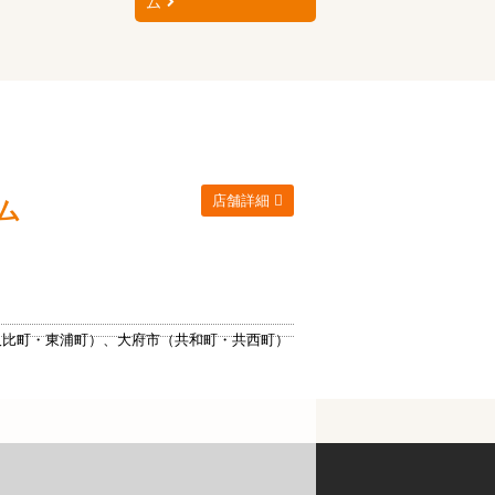
ム
店舗詳細
ム
久比町・東浦町）、大府市（共和町・共西町）