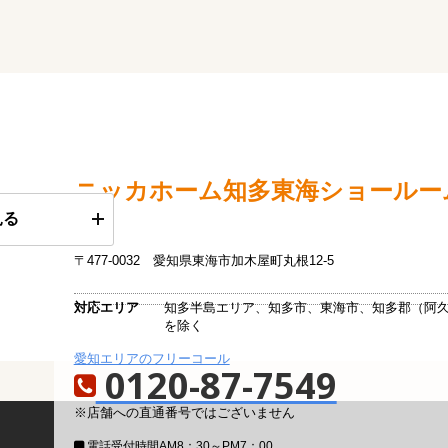
ニッカホーム
知多東海ショールー
見る
〒477-0032
愛知県東海市加木屋町丸根12-5
対応エリア
知多半島エリア、知多市、東海市、知多郡（阿
を除く
愛知エリアのフリーコール
0120-87-7549
※店舗への直通番号ではございません
電話受付時間
AM8：30～PM7：00