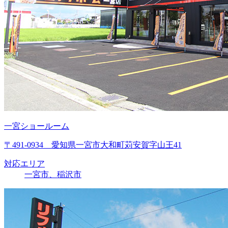
一宮ショールーム
〒491-0934 愛知県一宮市大和町苅安賀字山王41
対応エリア
一宮市、稲沢市