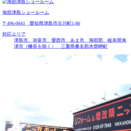
海部津島ショールーム
〒496-0043 愛知県津島市古川町1-86
対応エリア
津島市、弥富市、愛西市、あま市、海部郡、岐阜県海
津市（幡長を除く）、三重県桑名郡木曽岬町