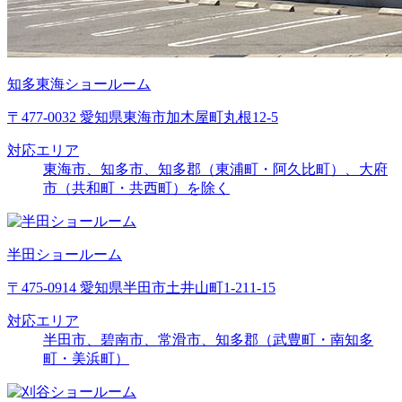
知多東海ショールーム
〒477-0032 愛知県東海市加木屋町丸根12-5
対応エリア
東海市、知多市、知多郡（東浦町・阿久比町）、大府
市（共和町・共西町）を除く
半田ショールーム
〒475-0914 愛知県半田市土井山町1-211-15
対応エリア
半田市、碧南市、常滑市、知多郡（武豊町・南知多
町・美浜町）