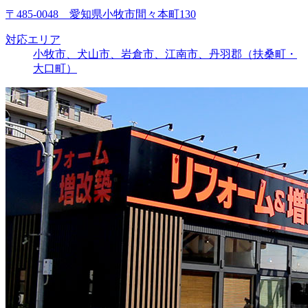
〒485-0048 愛知県小牧市間々本町130
対応エリア
小牧市、犬山市、岩倉市、江南市、丹羽郡（扶桑町・
大口町）