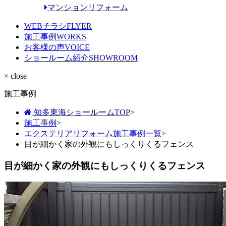
マンションリフォーム
WEBチラシ
FLYER
施工事例
WORKS
お客様の声
VOICE
ショールーム紹介
SHOWROOM
× close
施工事例
知多東海ショールームTOP
>
施工事例
>
エクステリアリフォーム施工事例一覧
>
目が細かく家の外観にもしっくりくるフェンス
目が細かく家の外観にもしっくりくるフェンス