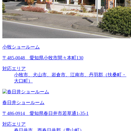
小牧ショールーム
〒485-0048 愛知県小牧市間々本町130
対応エリア
小牧市、犬山市、岩倉市、江南市、丹羽郡（扶桑町・
大口町）
春日井ショールーム
〒486-0914 愛知県春日井市若草通1-35-1
対応エリア
春日井市、西春日井郡（豊山町）