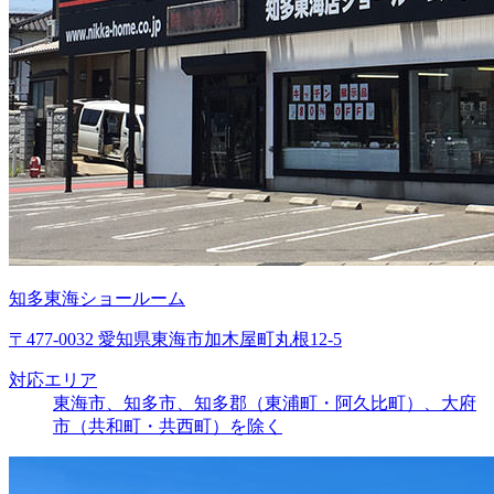
知多東海ショールーム
〒477-0032 愛知県東海市加木屋町丸根12-5
対応エリア
東海市、知多市、知多郡（東浦町・阿久比町）、大府
市（共和町・共西町）を除く