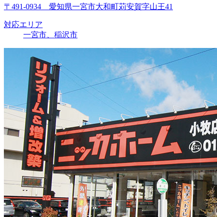
〒491-0934 愛知県一宮市大和町苅安賀字山王41
対応エリア
一宮市、稲沢市