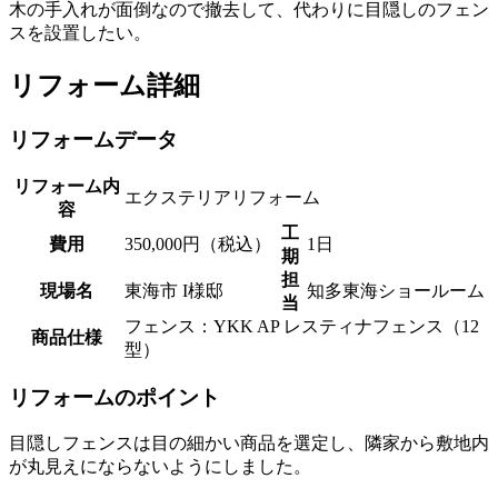
木の手入れが面倒なので撤去して、代わりに目隠しのフェン
スを設置したい。
リフォーム詳細
リフォームデータ
リフォーム内
エクステリアリフォーム
容
工
費用
350,000円（税込）
1日
期
担
現場名
東海市 I様邸
知多東海ショールーム
当
フェンス：YKK AP レスティナフェンス（12
商品仕様
型）
リフォームのポイント
目隠しフェンスは目の細かい商品を選定し、隣家から敷地内
が丸見えにならないようにしました。