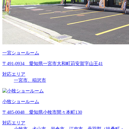
一宮ショールーム
〒491-0934 愛知県一宮市大和町苅安賀字山王41
対応エリア
一宮市、稲沢市
小牧ショールーム
〒485-0048 愛知県小牧市間々本町130
対応エリア
小牧市、犬山市、岩倉市、江南市、丹羽郡（扶桑町・