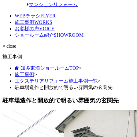
マンションリフォーム
WEBチラシ
FLYER
施工事例
WORKS
お客様の声
VOICE
ショールーム紹介
SHOWROOM
× close
施工事例
知多東海ショールームTOP
>
施工事例
>
エクステリアリフォーム施工事例一覧
>
駐車場造作と開放的で明るい雰囲気の玄関先
駐車場造作と開放的で明るい雰囲気の玄関先