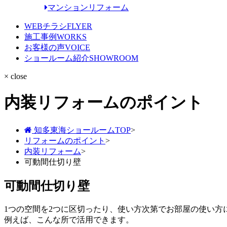
マンションリフォーム
WEBチラシ
FLYER
施工事例
WORKS
お客様の声
VOICE
ショールーム紹介
SHOWROOM
× close
内装リフォームのポイント
知多東海ショールームTOP
>
リフォームのポイント
>
内装リフォーム
>
可動間仕切り壁
可動間仕切り壁
1つの空間を2つに区切ったり、使い方次第でお部屋の使い方
例えば、こんな所で活用できます。