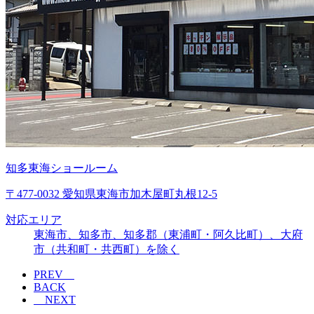
知多東海ショールーム
〒477-0032 愛知県東海市加木屋町丸根12-5
対応エリア
東海市、知多市、知多郡（東浦町・阿久比町）、大府
市（共和町・共西町）を除く
PREV
BACK
NEXT