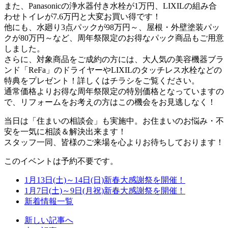
また、Panasonicの浄水器付き水栓が1万円、LIXILの組み合
わせトイレが7.6万円と大変お買い得です！
他にも、水廻り3点パックが98万円～、屋根・外壁塗装パッ
クが80万円～など、周年祭限定のお得なパック商品もご用意
しました。
さらに、対象商品をご成約の方には、大人気の美容機器ブラ
ンド「ReFa」のドライヤーやLIXILのタッチレス水栓などの
特典をプレゼント！詳しくはチラシをご覧ください。
通常価格よりお得な周年祭限定の特別価格となっていますの
で、リフォームをお考えの方はこの機会をお見逃しなく！
当日は「住まいの相談会」も実施中。お住まいのお悩み・不
安を一気に相談＆解決出来ます！
スタッフ一同、皆様のご来場を心よりお待ちしております！
このイベントは予約不要です。
1月13日(土)～14日(日)新春大感謝祭を開催！
1月7日(土)～9日(月祝)新春大感謝祭を開催！
新着情報一覧
新しい記事へ