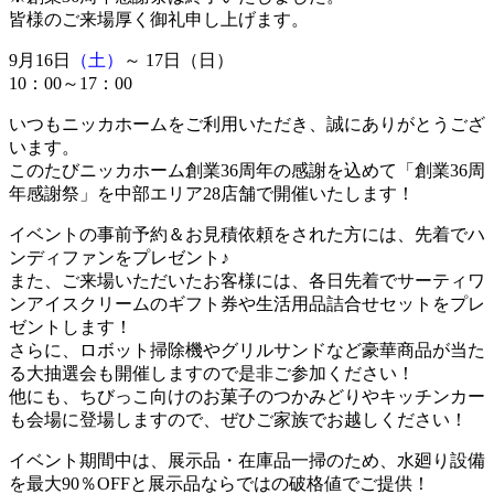
皆様のご来場厚く御礼申し上げます。
9月16日
（土）
～ 17日
（日）
10：00～17：00
いつもニッカホームをご利用いただき、誠にありがとうござ
います。
このたびニッカホーム創業36周年の感謝を込めて「創業36周
年感謝祭」を中部エリア28店舗で開催いたします！
イベントの事前予約＆お見積依頼をされた方には、先着でハ
ンディファンをプレゼント♪
また、ご来場いただいたお客様には、各日先着でサーティワ
ンアイスクリームのギフト券や生活用品詰合せセットをプレ
ゼントします！
さらに、ロボット掃除機やグリルサンドなど豪華商品が当た
る大抽選会も開催しますので是非ご参加ください！
他にも、ちびっこ向けのお菓子のつかみどりやキッチンカー
も会場に登場しますので、ぜひご家族でお越しください！
イベント期間中は、展示品・在庫品一掃のため、水廻り設備
を最大90％OFFと展示品ならではの破格値でご提供！