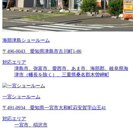
海部津島ショールーム
〒496-0043 愛知県津島市古川町1-86
対応エリア
津島市、弥富市、愛西市、あま市、海部郡、岐阜県海
津市（幡長を除く）、三重県桑名郡木曽岬町
一宮ショールーム
〒491-0934 愛知県一宮市大和町苅安賀字山王41
対応エリア
一宮市、稲沢市