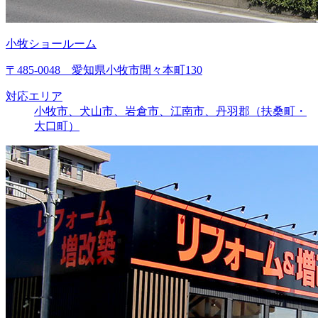
小牧ショールーム
〒485-0048 愛知県小牧市間々本町130
対応エリア
小牧市、犬山市、岩倉市、江南市、丹羽郡（扶桑町・
大口町）